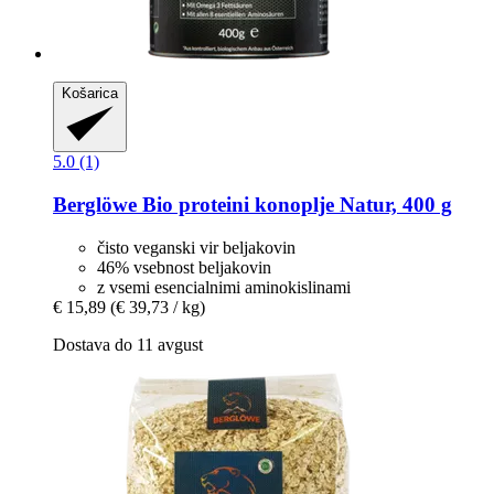
Košarica
5.0 (1)
Berglöwe
Bio proteini konoplje Natur, 400 g
čisto veganski vir beljakovin
46% vsebnost beljakovin
z vsemi esencialnimi aminokislinami
€ 15,89
(€ 39,73 / kg)
Dostava do 11 avgust