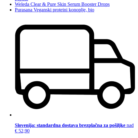
Weleda Clear & Pure Skin Serum Booster Drops
Purasana Veganski proteini konoplje, bio
Slovenija: standardna dostava brezplačna za pošiljke
nad
€ 52,90