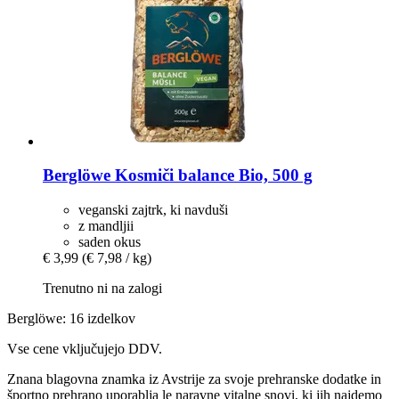
Berglöwe
Kosmiči balance Bio, 500 g
veganski zajtrk, ki navduši
z mandljii
saden okus
€ 3,99
(€ 7,98 / kg)
Trenutno ni na zalogi
Berglöwe: 16 izdelkov
Vse cene vključujejo DDV.
Znana blagovna znamka iz Avstrije za svoje prehranske dodatke in
športno prehrano uporablja le naravne vitalne snovi, ki jih najdemo