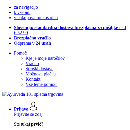
za navigacijo
k vsebini
v nakupovalno košarico
Slovenija: standardna dostava brezplačna za pošiljke
nad
€ 52,90
Brezplačno vračilo
Odprema v
24 urah
Pomoč
Kje je moje naročilo?
Vračilo
Stroški dostave
Možnosti plačila
Kontakt
Vse teme pomoči
Prijava
Prijavite se zdaj
Ste tukaj
prvič?