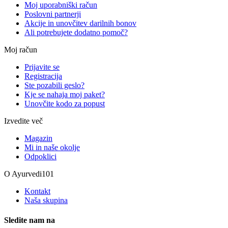
Moj uporabniški račun
Poslovni partnerji
Akcije in unovčitev darilnih bonov
Ali potrebujete dodatno pomoč?
Moj račun
Prijavite se
Registracija
Ste pozabili geslo?
Kje se nahaja moj paket?
Unovčite kodo za popust
Izvedite več
Magazin
Mi in naše okolje
Odpoklici
O Ayurvedi101
Kontakt
Naša skupina
Sledite nam na