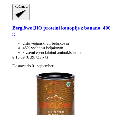
Košarica
Berglöwe
BIO proteini konoplje z banano, 400
g
čisto veganski vir beljakovin
46% vsebnost beljakovin
z vsemi esencialnimi aminokislinami
€ 15,89
(€ 39,73 / kg)
Dostava do 01 september