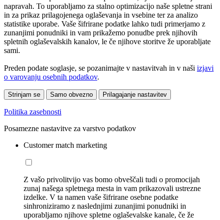
napravah. To uporabljamo za stalno optimizacijo naše spletne strani
in za prikaz prilagojenega oglaševanja in vsebine ter za analizo
statistike uporabe. Vaše šifrirane podatke lahko tudi primerjamo z
zunanjimi ponudniki in vam prikažemo ponudbe prek njihovih
spletnih oglaševalskih kanalov, le če njihove storitve že uporabljate
sami.
Preden podate soglasje, se pozanimajte v nastavitvah in v naši
izjavi
o varovanju osebnih podatkov
.
Strinjam se
Samo obvezno
Prilagajanje nastavitev
Politika zasebnosti
Posamezne nastavitve za varstvo podatkov
Customer match marketing
Z vašo privolitvijo vas bomo obveščali tudi o promocijah
zunaj našega spletnega mesta in vam prikazovali ustrezne
izdelke. V ta namen vaše šifrirane osebne podatke
sinhroniziramo z naslednjimi zunanjimi ponudniki in
uporabljamo njihove spletne oglaševalske kanale, če že