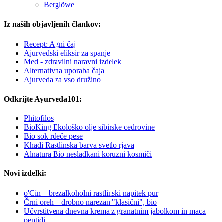
Berglöwe
Iz naših objavljenih člankov:
Recept: Agni čaj
Ajurvedski eliksir za spanje
Med - zdravilni naravni izdelek
Alternativna uporaba čaja
Ajurveda za vso družino
Odkrijte Ayurveda101:
Phitofilos
BioKing Ekološko olje sibirske cedrovine
Bio sok rdeče pese
Khadi Rastlinska barva svetlo rjava
Alnatura Bio nesladkani koruzni kosmiči
Novi izdelki:
o'Cin – brezalkoholni rastlinski napitek pur
Črni oreh – drobno narezan "klasični", bio
Učvrstitvena dnevna krema z granatnim jabolkom in maca
peptidi