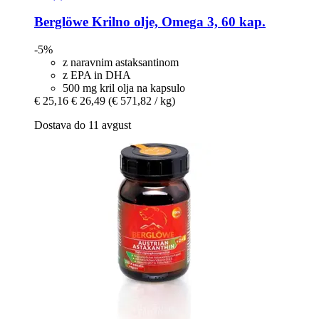
Berglöwe
Krilno olje, Omega 3, 60 kap.
-5%
z naravnim astaksantinom
z EPA in DHA
500 mg kril olja na kapsulo
€ 25,16
€ 26,49
(€ 571,82 / kg)
Dostava do 11 avgust