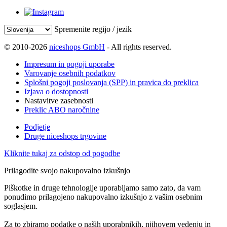
Spremenite regijo / jezik
© 2010-2026
niceshops GmbH
- All rights reserved.
Impresum in pogoji uporabe
Varovanje osebnih podatkov
Splošni pogoji poslovanja (SPP) in pravica do preklica
Izjava o dostopnosti
Nastavitve zasebnosti
Preklic ABO naročnine
Podjetje
Druge niceshops trgovine
Kliknite tukaj za odstop od pogodbe
Prilagodite svojo nakupovalno izkušnjo
Piškotke in druge tehnologije uporabljamo samo zato, da vam
ponudimo prilagojeno nakupovalno izkušnjo z vašim osebnim
soglasjem.
Za to zbiramo podatke o naših uporabnikih, njihovem vedenju in