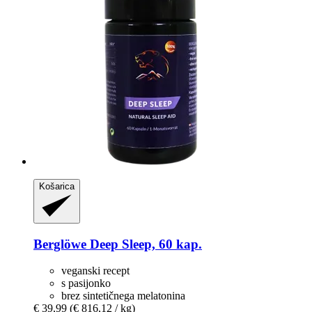
Košarica
Berglöwe
Deep Sleep, 60 kap.
veganski recept
s pasijonko
brez sintetičnega melatonina
€ 39,99
(€ 816,12 / kg)