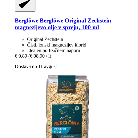
Berglöwe
Berglöwe Original Zechstein
magnezijevo olje v spreju, 100 ml
Original Zechstein
Čisti, ionski magnezijev klorid
Idealen po fizičnem naporu
€ 9,89
(€ 98,90 / l)
Dostava do 11 avgust