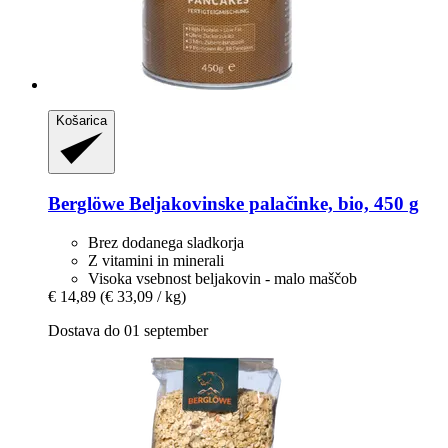
Košarica
Berglöwe
Beljakovinske palačinke, bio, 450 g
Brez dodanega sladkorja
Z vitamini in minerali
Visoka vsebnost beljakovin - malo maščob
€ 14,89
(€ 33,09 / kg)
Dostava do 01 september