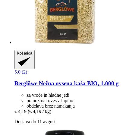
Košarica
5.0 (2)
Berglöwe
Nežna ovsena kaša BIO, 1.000 g
za vroče in hladne jedi
polnozrnat oves z lupino
obdelava brez namakanja
€ 4,19
(€ 4,19 / kg)
Dostava do 11 avgust