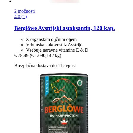
2 možnosti
4.0 (1)
Berglöwe
Avstrijski astaksantin, 120 kap.
Z organskim oljčnim oljem
Vrhunska kakovost iz Avstrije
Vsebuje naravne vitamine E & D
€ 78,49
(€ 1.090,14 / kg)
Brezplačna dostava do 11 avgust