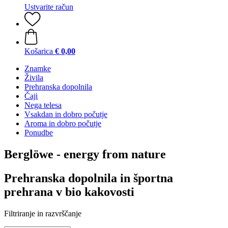
Ustvarite račun
Košarica
€ 0,00
Znamke
Živila
Prehranska dopolnila
Čaji
Nega telesa
Vsakdan in dobro počutje
Aroma in dobro počutje
Ponudbe
Berglöwe - energy from nature
Prehranska dopolnila in športna
prehrana v bio kakovosti
Filtriranje in razvrščanje