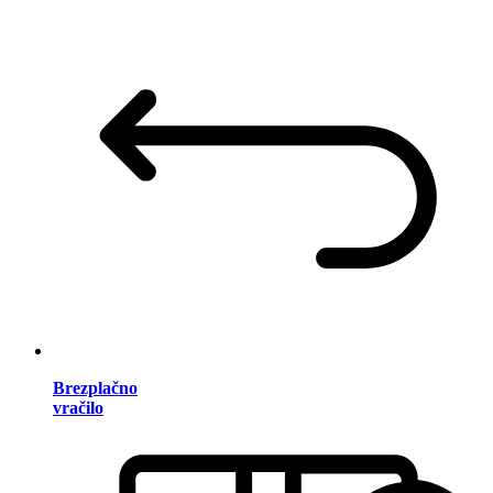
Brezplačno
vračilo