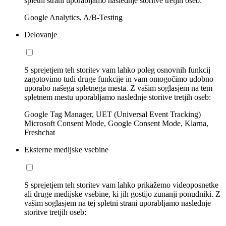
spletni strani uporabljamo naslednje storitve tretjih oseb:
Google Analytics, A/B-Testing
Delovanje
S sprejetjem teh storitev vam lahko poleg osnovnih funkcij
zagotovimo tudi druge funkcije in vam omogočimo udobno
uporabo našega spletnega mesta. Z vašim soglasjem na tem
spletnem mestu uporabljamo naslednje storitve tretjih oseb:
Google Tag Manager, UET (Universal Event Tracking)
Microsoft Consent Mode, Google Consent Mode, Klarna,
Freshchat
Eksterne medijske vsebine
S sprejetjem teh storitev vam lahko prikažemo videoposnetke
ali druge medijske vsebine, ki jih gostijo zunanji ponudniki. Z
vašim soglasjem na tej spletni strani uporabljamo naslednje
storitve tretjih oseb: