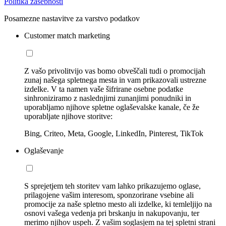
Politika zasebnosti
Posamezne nastavitve za varstvo podatkov
Customer match marketing
Z vašo privolitvijo vas bomo obveščali tudi o promocijah
zunaj našega spletnega mesta in vam prikazovali ustrezne
izdelke. V ta namen vaše šifrirane osebne podatke
sinhroniziramo z naslednjimi zunanjimi ponudniki in
uporabljamo njihove spletne oglaševalske kanale, če že
uporabljate njihove storitve:
Bing, Criteo, Meta, Google, LinkedIn, Pinterest, TikTok
Oglaševanje
S sprejetjem teh storitev vam lahko prikazujemo oglase,
prilagojene vašim interesom, sponzorirane vsebine ali
promocije za naše spletno mesto ali izdelke, ki temleljijo na
osnovi vašega vedenja pri brskanju in nakupovanju, ter
merimo njihov uspeh. Z vašim soglasjem na tej spletni strani