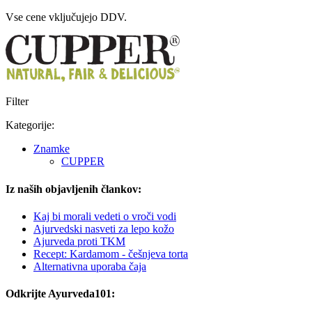
Vse cene vključujejo DDV.
Filter
Kategorije:
Znamke
CUPPER
Iz naših objavljenih člankov:
Kaj bi morali vedeti o vroči vodi
Ajurvedski nasveti za lepo kožo
Ajurveda proti TKM
Recept: Kardamom - češnjeva torta
Alternativna uporaba čaja
Odkrijte Ayurveda101: