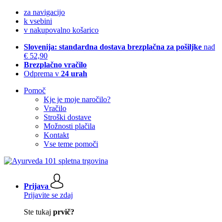
za navigacijo
k vsebini
v nakupovalno košarico
Slovenija: standardna dostava brezplačna za pošiljke
nad
€ 52,90
Brezplačno vračilo
Odprema v
24 urah
Pomoč
Kje je moje naročilo?
Vračilo
Stroški dostave
Možnosti plačila
Kontakt
Vse teme pomoči
Prijava
Prijavite se zdaj
Ste tukaj
prvič?