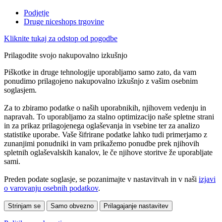
Podjetje
Druge niceshops trgovine
Kliknite tukaj za odstop od pogodbe
Prilagodite svojo nakupovalno izkušnjo
Piškotke in druge tehnologije uporabljamo samo zato, da vam
ponudimo prilagojeno nakupovalno izkušnjo z vašim osebnim
soglasjem.
Za to zbiramo podatke o naših uporabnikih, njihovem vedenju in
napravah. To uporabljamo za stalno optimizacijo naše spletne strani
in za prikaz prilagojenega oglaševanja in vsebine ter za analizo
statistike uporabe. Vaše šifrirane podatke lahko tudi primerjamo z
zunanjimi ponudniki in vam prikažemo ponudbe prek njihovih
spletnih oglaševalskih kanalov, le če njihove storitve že uporabljate
sami.
Preden podate soglasje, se pozanimajte v nastavitvah in v naši
izjavi
o varovanju osebnih podatkov
.
Strinjam se
Samo obvezno
Prilagajanje nastavitev