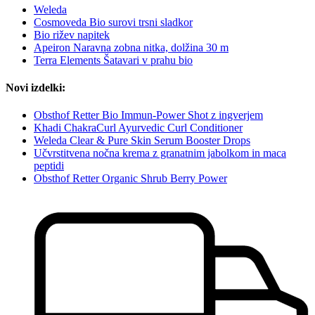
Weleda
Cosmoveda Bio surovi trsni sladkor
Bio rižev napitek
Apeiron Naravna zobna nitka, dolžina 30 m
Terra Elements Šatavari v prahu bio
Novi izdelki:
Obsthof Retter Bio Immun-Power Shot z ingverjem
Khadi ChakraCurl Ayurvedic Curl Conditioner
Weleda Clear & Pure Skin Serum Booster Drops
Učvrstitvena nočna krema z granatnim jabolkom in maca
peptidi
Obsthof Retter Organic Shrub Berry Power