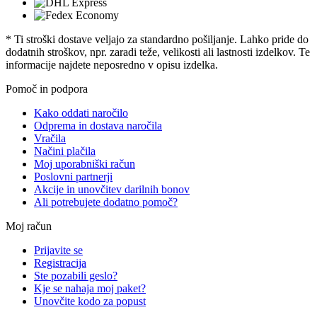
* Ti stroški dostave veljajo za standardno pošiljanje. Lahko pride do
dodatnih stroškov, npr. zaradi teže, velikosti ali lastnosti izdelkov. Te
informacije najdete neposredno v opisu izdelka.
Pomoč in podpora
Kako oddati naročilo
Odprema in dostava naročila
Vračila
Načini plačila
Moj uporabniški račun
Poslovni partnerji
Akcije in unovčitev darilnih bonov
Ali potrebujete dodatno pomoč?
Moj račun
Prijavite se
Registracija
Ste pozabili geslo?
Kje se nahaja moj paket?
Unovčite kodo za popust