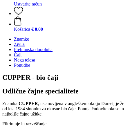
Ustvarite račun
Košarica
€ 0,00
Znamke
Živila
Prehranska dopolnila
Čaji
Nega telesa
Ponudbe
CUPPER - bio čaji
Odlične čajne specialitete
Znamka
CUPPER
, ustanovljena v angleškem okraju Dorset, je že
od leta 1984 sinonim za okusne bio čaje. Ponuja čudovite okuse in
najboljše čajne užitke.
Filtriranje in razvrščanje