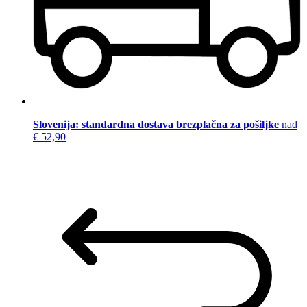
Slovenija: standardna dostava brezplačna za pošiljke
nad
€ 52,90