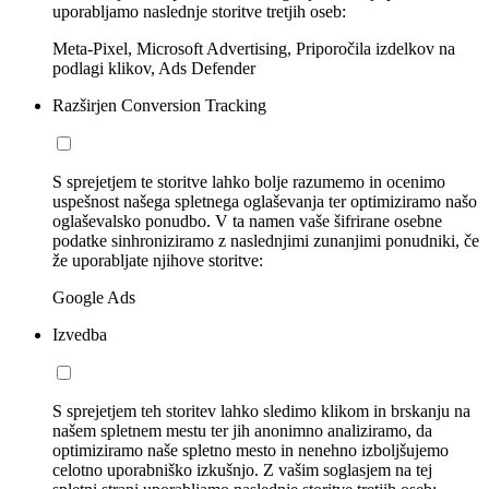
uporabljamo naslednje storitve tretjih oseb:
Meta-Pixel, Microsoft Advertising, Priporočila izdelkov na
podlagi klikov, Ads Defender
Razširjen Conversion Tracking
S sprejetjem te storitve lahko bolje razumemo in ocenimo
uspešnost našega spletnega oglaševanja ter optimiziramo našo
oglaševalsko ponudbo. V ta namen vaše šifrirane osebne
podatke sinhroniziramo z naslednjimi zunanjimi ponudniki, če
že uporabljate njihove storitve:
Google Ads
Izvedba
S sprejetjem teh storitev lahko sledimo klikom in brskanju na
našem spletnem mestu ter jih anonimno analiziramo, da
optimiziramo naše spletno mesto in nenehno izboljšujemo
celotno uporabniško izkušnjo. Z vašim soglasjem na tej