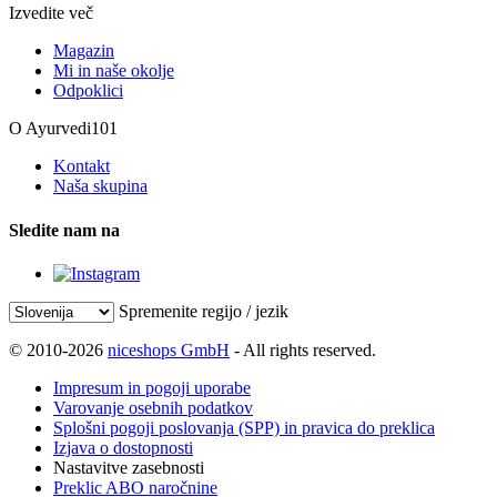
Izvedite več
Magazin
Mi in naše okolje
Odpoklici
O Ayurvedi101
Kontakt
Naša skupina
Sledite nam na
Spremenite regijo / jezik
© 2010-2026
niceshops GmbH
- All rights reserved.
Impresum in pogoji uporabe
Varovanje osebnih podatkov
Splošni pogoji poslovanja (SPP) in pravica do preklica
Izjava o dostopnosti
Nastavitve zasebnosti
Preklic ABO naročnine