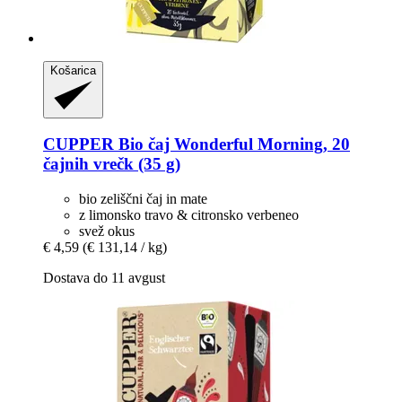
Košarica
CUPPER
Bio čaj Wonderful Morning, 20
čajnih vrečk (35 g)
bio zeliščni čaj in mate
z limonsko travo & citronsko verbeneo
svež okus
€ 4,59
(€ 131,14 / kg)
Dostava do 11 avgust