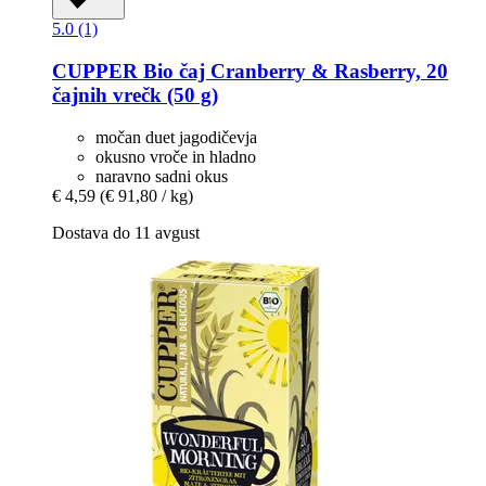
5.0 (1)
CUPPER
Bio čaj Cranberry & Rasberry, 20
čajnih vrečk (50 g)
močan duet jagodičevja
okusno vroče in hladno
naravno sadni okus
€ 4,59
(€ 91,80 / kg)
Dostava do 11 avgust