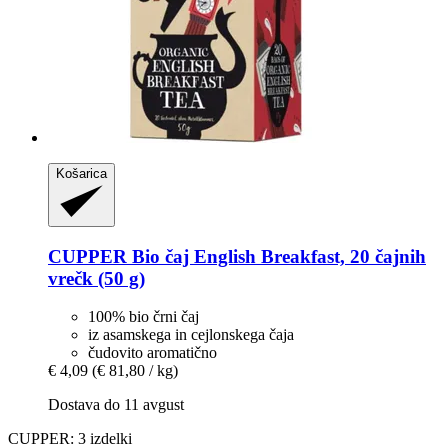
Košarica
CUPPER
Bio čaj English Breakfast, 20 čajnih
vrečk (50 g)
100% bio črni čaj
iz asamskega in cejlonskega čaja
čudovito aromatično
€ 4,09
(€ 81,80 / kg)
Dostava do 11 avgust
CUPPER: 3 izdelki