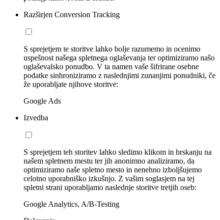
Razširjen Conversion Tracking
S sprejetjem te storitve lahko bolje razumemo in ocenimo
uspešnost našega spletnega oglaševanja ter optimiziramo našo
oglaševalsko ponudbo. V ta namen vaše šifrirane osebne
podatke sinhroniziramo z naslednjimi zunanjimi ponudniki, če
že uporabljate njihove storitve:
Google Ads
Izvedba
S sprejetjem teh storitev lahko sledimo klikom in brskanju na
našem spletnem mestu ter jih anonimno analiziramo, da
optimiziramo naše spletno mesto in nenehno izboljšujemo
celotno uporabniško izkušnjo. Z vašim soglasjem na tej
spletni strani uporabljamo naslednje storitve tretjih oseb:
Google Analytics, A/B-Testing