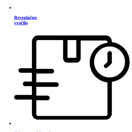
Brezplačno
vračilo