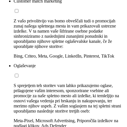
Customer match marketing
Z vašo privolitvijo vas bomo obveščali tudi o promocijah
zunaj našega spletnega mesta in vam prikazovali ustrezne
izdelke. V ta namen vaše šifrirane osebne podatke
sinhroniziramo z naslednjimi zunanjimi ponudniki in
uporabljamo njihove spletne oglaševalske kanale, če že
uporabljate njihove storitve:
Bing, Criteo, Meta, Google, LinkedIn, Pinterest, TikTok
Oglaševanje
S sprejetjem teh storitev vam lahko prikazujemo oglase,
prilagojene vašim interesom, sponzorirane vsebine ali
promocije za naše spletno mesto ali izdelke, ki temleljijo na
osnovi vašega vedenja pri brskanju in nakupovanju, ter
merimo njihov uspeh. Z vašim soglasjem na tej spletni strani
uporabljamo naslednje storitve tretjih oseb:
Meta-Pixel, Microsoft Advertising, Priporočila izdelkov na
podlagi klikov, Ads Defender