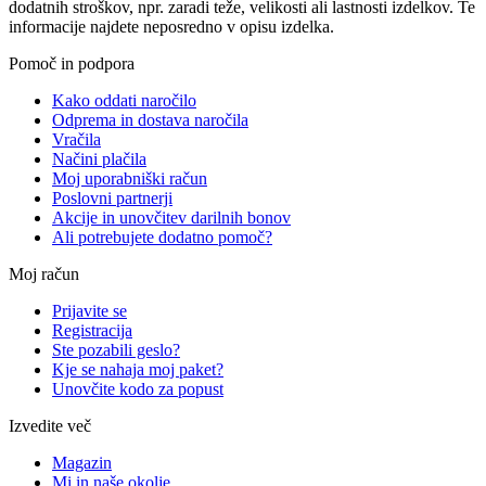
dodatnih stroškov, npr. zaradi teže, velikosti ali lastnosti izdelkov. Te
informacije najdete neposredno v opisu izdelka.
Pomoč in podpora
Kako oddati naročilo
Odprema in dostava naročila
Vračila
Načini plačila
Moj uporabniški račun
Poslovni partnerji
Akcije in unovčitev darilnih bonov
Ali potrebujete dodatno pomoč?
Moj račun
Prijavite se
Registracija
Ste pozabili geslo?
Kje se nahaja moj paket?
Unovčite kodo za popust
Izvedite več
Magazin
Mi in naše okolje