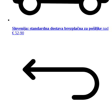
Slovenija: standardna dostava brezplačna za pošiljke
nad
€ 52,90