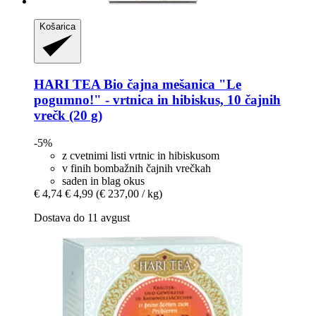
Košarica
HARI TEA
Bio čajna mešanica "Le
pogumno!" -​ vrtnica in hibiskus, 10 čajnih
vrečk (20 g)
-5%
z cvetnimi listi vrtnic in hibiskusom
v finih bombažnih čajnih vrečkah
saden in blag okus
€ 4,74
€ 4,99
(€ 237,00 / kg)
Dostava do 11 avgust