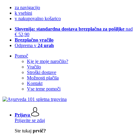
za navigacijo
k vsebini
v nakupovalno košarico
Slovenija: standardna dostava brezplačna za pošiljke
nad
€ 52,90
Brezplačno vračilo
Odprema v
24 urah
Pomoč
Kje je moje naročilo?
Vračilo
Stroški dostave
Možnosti plačila
Kontakt
Vse teme pomoči
Prijava
Prijavite se zdaj
Ste tukaj
prvič?