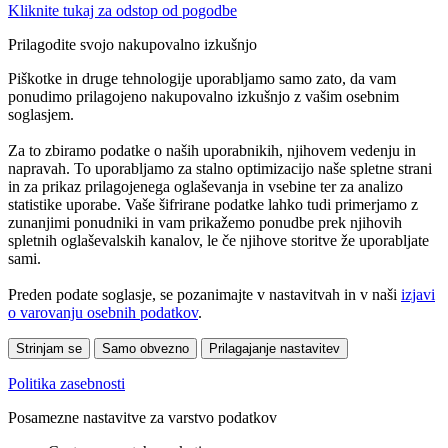
Kliknite tukaj za odstop od pogodbe
Prilagodite svojo nakupovalno izkušnjo
Piškotke in druge tehnologije uporabljamo samo zato, da vam
ponudimo prilagojeno nakupovalno izkušnjo z vašim osebnim
soglasjem.
Za to zbiramo podatke o naših uporabnikih, njihovem vedenju in
napravah. To uporabljamo za stalno optimizacijo naše spletne strani
in za prikaz prilagojenega oglaševanja in vsebine ter za analizo
statistike uporabe. Vaše šifrirane podatke lahko tudi primerjamo z
zunanjimi ponudniki in vam prikažemo ponudbe prek njihovih
spletnih oglaševalskih kanalov, le če njihove storitve že uporabljate
sami.
Preden podate soglasje, se pozanimajte v nastavitvah in v naši
izjavi
o varovanju osebnih podatkov
.
Strinjam se
Samo obvezno
Prilagajanje nastavitev
Politika zasebnosti
Posamezne nastavitve za varstvo podatkov