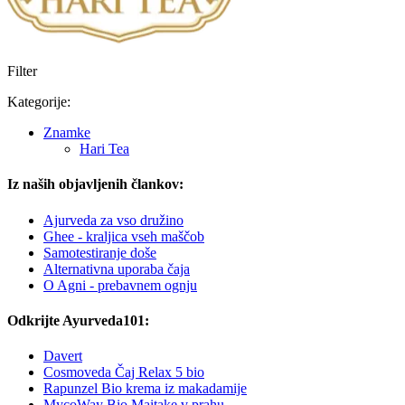
Filter
Kategorije:
Znamke
Hari Tea
Iz naših objavljenih člankov:
Ajurveda za vso družino
Ghee - kraljica vseh maščob
Samotestiranje doše
Alternativna uporaba čaja
O Agni - prebavnem ognju
Odkrijte Ayurveda101:
Davert
Cosmoveda Čaj Relax 5 bio
Rapunzel Bio krema iz makadamije
MycoWay Bio Maitake v prahu