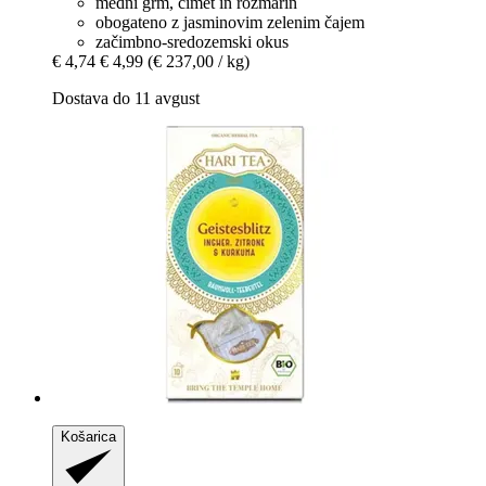
medni grm, cimet in rožmarin
obogateno z jasminovim zelenim čajem
začimbno-sredozemski okus
€ 4,74
€ 4,99
(€ 237,00 / kg)
Dostava do 11 avgust
Košarica