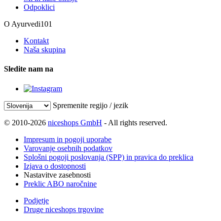
Odpoklici
O Ayurvedi101
Kontakt
Naša skupina
Sledite nam na
Spremenite regijo / jezik
© 2010-2026
niceshops GmbH
- All rights reserved.
Impresum in pogoji uporabe
Varovanje osebnih podatkov
Splošni pogoji poslovanja (SPP) in pravica do preklica
Izjava o dostopnosti
Nastavitve zasebnosti
Preklic ABO naročnine
Podjetje
Druge niceshops trgovine