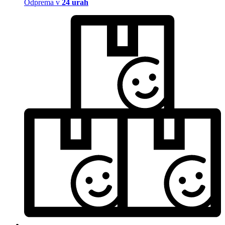
Odprema v
24 urah