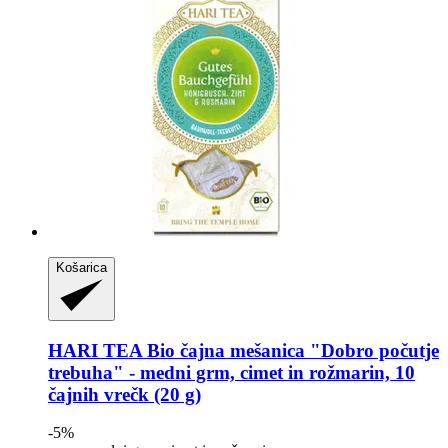
Košarica
HARI TEA
Bio čajna mešanica "Dobro počutje
trebuha" -​ medni grm, cimet in rožmarin, 10
čajnih vrečk (20 g)
-5%