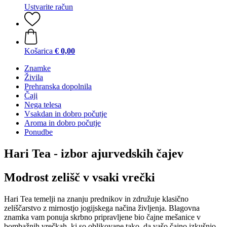
Ustvarite račun
Košarica
€ 0,00
Znamke
Živila
Prehranska dopolnila
Čaji
Nega telesa
Vsakdan in dobro počutje
Aroma in dobro počutje
Ponudbe
Hari Tea - izbor ajurvedskih čajev
Modrost zelišč v vsaki vrečki
Hari Tea temelji na znanju prednikov in združuje klasično
zeliščarstvo z mirnostjo jogijskega načina življenja. Blagovna
znamka vam ponuja skrbno pripravljene bio čajne mešanice v
bombažnih vrečkah, ki so oblikovane tako, da vašo čajno izkušnjo