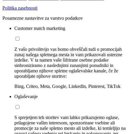
Politika zasebnosti
Posamezne nastavitve za varstvo podatkov
Customer match marketing
Z vašo privolitvijo vas bomo obveščali tudi o promocijah
zunaj našega spletnega mesta in vam prikazovali ustrezne
izdelke. V ta namen vaše šifrirane osebne podatke
sinhroniziramo z naslednjimi zunanjimi ponudniki in
uporabljamo njihove spletne oglaševalske kanale, če že
uporabljate njihove storitve:
Bing, Criteo, Meta, Google, LinkedIn, Pinterest, TikTok
Oglaševanje
S sprejetjem teh storitev vam lahko prikazujemo oglase,
prilagojene vašim interesom, sponzorirane vsebine ali
promocije za naše spletno mesto ali izdelke, ki temleljijo na
osnovi vašega vedenja pri brskanju in nakupovanju, ter