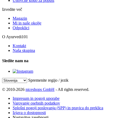
Unovčite kodo za popust
Izvedite več
Magazin
Mi in naše okolje
Odpoklici
O Ayurvedi101
Kontakt
Naša skupina
Sledite nam na
Spremenite regijo / jezik
© 2010-2026
niceshops GmbH
- All rights reserved.
Impresum in pogoji uporabe
Varovanje osebnih podatkov
Splošni pogoji poslovanja (SPP) in pravica do preklica
Izjava o dostopnosti
Nastavitve zasebnosti