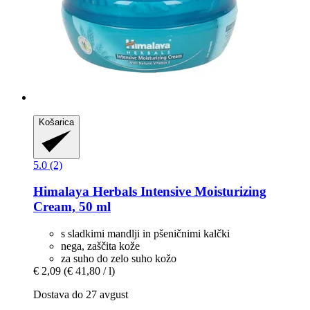
Košarica
5.0 (2)
Himalaya Herbals
Intensive Moisturizing
Cream, 50 ml
s sladkimi mandlji in pšeničnimi kalčki
nega, zaščita kože
za suho do zelo suho kožo
€ 2,09
(€ 41,80 / l)
Dostava do 27 avgust