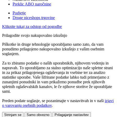
Preklic ABO naročnine
Podjetje
Druge niceshops trgovine
Kliknite tukaj za odstop od pogodbe
Prilagodite svojo nakupovalno izkušnjo
Piškotke in druge tehnologije uporabljamo samo zato, da vam
ponudimo prilagojeno nakupovalno izkušnjo z vašim osebnim
soglasjem.
Za to zbiramo podatke o naših uporabnikih, njihovem vedenju in
napravah. To uporabljamo za stalno optimizacijo naše spletne strani
in za prikaz prilagojenega oglaševanja in vsebine ter za analizo
statistike uporabe. Vaše šifrirane podatke lahko tudi primerjamo z
zunanjimi ponudniki in vam prikažemo ponudbe prek njihovih
spletnih oglaševalskih kanalov, le če njihove storitve že uporabljate
sami.
Preden podate soglasje, se pozanimajte v nastavitvah in v naši
izjavi
o varovanju osebnih podatkov
.
Strinjam se
Samo obvezno
Prilagajanje nastavitev