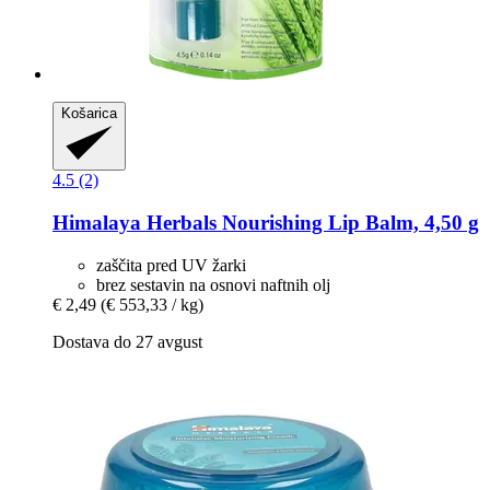
Košarica
4.5 (2)
Himalaya Herbals
Nourishing Lip Balm, 4,50 g
zaščita pred UV žarki
brez sestavin na osnovi naftnih olj
€ 2,49
(€ 553,33 / kg)
Dostava do 27 avgust