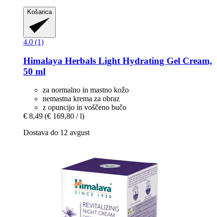
Košarica
4.0 (1)
Himalaya Herbals
Light Hydrating Gel Cream,
50 ml
za normalno in mastno kožo
nemastna krema za obraz
z opuncijo in voščeno bučo
€ 8,49
(€ 169,80 / l)
Dostava do 12 avgust