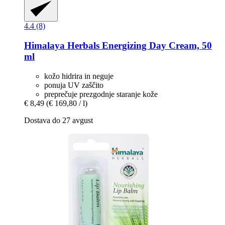
4.4 (8)
Himalaya Herbals
Energizing Day Cream, 50
ml
kožo hidrira in neguje
ponuja UV zaščito
preprečuje prezgodnje staranje kože
€ 8,49
(€ 169,80 / l)
Dostava do 27 avgust