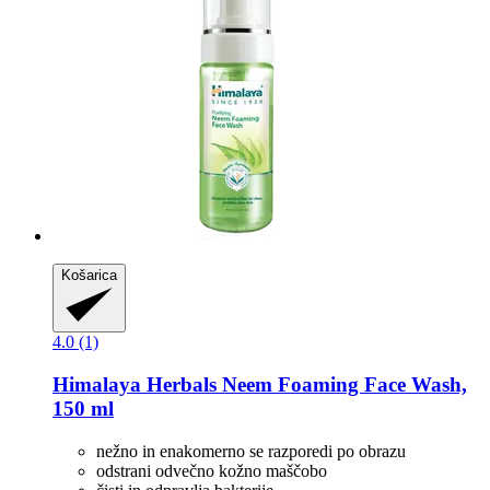
Košarica
4.0 (1)
Himalaya Herbals
Neem Foaming Face Wash,
150 ml
nežno in enakomerno se razporedi po obrazu
odstrani odvečno kožno maščobo