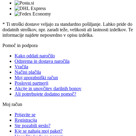
* Ti stroški dostave veljajo za standardno pošiljanje. Lahko pride do
dodatnih stroškov, npr. zaradi teže, velikosti ali lastnosti izdelkov. Te
informacije najdete neposredno v opisu izdelka.
Pomoč in podpora
Kako oddati naročilo
Odprema in dostava naročila
Vračila
Načini plačila
Moj uporabniški račun
Poslovni partnerji
Akcije in unovčitev darilnih bonov
Ali potrebujete dodatno pomoč?
Moj račun
Prijavite se
Registracija
Ste pozabili geslo?
Kje se nahaja moj paket?