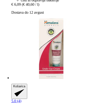
čisti in odpravlja bakterije
€ 6,09
(€ 40,60 / l)
Dostava do 12 avgust
Košarica
5.0 (4)