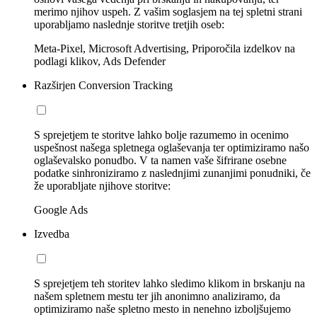
merimo njihov uspeh. Z vašim soglasjem na tej spletni strani
uporabljamo naslednje storitve tretjih oseb:
Meta-Pixel, Microsoft Advertising, Priporočila izdelkov na
podlagi klikov, Ads Defender
Razširjen Conversion Tracking
S sprejetjem te storitve lahko bolje razumemo in ocenimo
uspešnost našega spletnega oglaševanja ter optimiziramo našo
oglaševalsko ponudbo. V ta namen vaše šifrirane osebne
podatke sinhroniziramo z naslednjimi zunanjimi ponudniki, če
že uporabljate njihove storitve:
Google Ads
Izvedba
S sprejetjem teh storitev lahko sledimo klikom in brskanju na
našem spletnem mestu ter jih anonimno analiziramo, da
optimiziramo naše spletno mesto in nenehno izboljšujemo