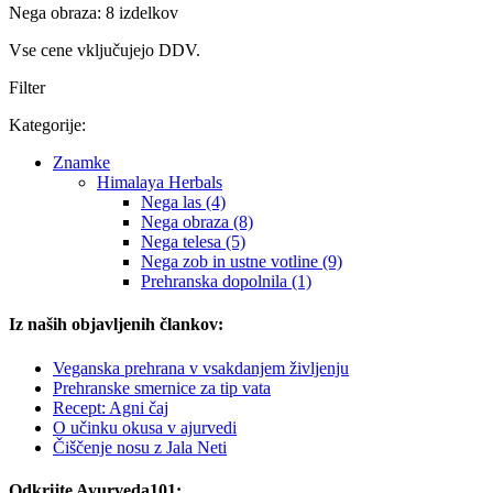
Nega obraza: 8 izdelkov
Vse cene vključujejo DDV.
Filter
Kategorije:
Znamke
Himalaya Herbals
Nega las (4)
Nega obraza (8)
Nega telesa (5)
Nega zob in ustne votline (9)
Prehranska dopolnila (1)
Iz naših objavljenih člankov:
Veganska prehrana v vsakdanjem življenju
Prehranske smernice za tip vata
Recept: Agni čaj
O učinku okusa v ajurvedi
Čiščenje nosu z Jala Neti
Odkrijte Ayurveda101: