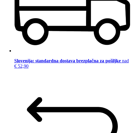
Slovenija: standardna dostava brezplačna za pošiljke
nad
€ 52,90