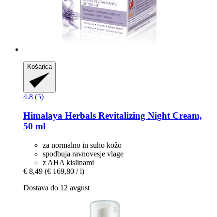
Košarica
4.8 (5)
Himalaya Herbals
Revitalizing Night Cream,
50 ml
za normalno in suho kožo
spodbuja ravnovesje vlage
z AHA kislinami
€ 8,49
(€ 169,80 / l)
Dostava do 12 avgust