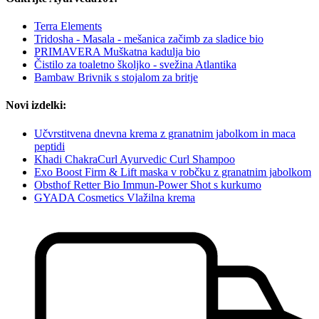
Terra Elements
Tridosha - Masala - mešanica začimb za sladice bio
PRIMAVERA Muškatna kadulja bio
Čistilo za toaletno školjko - svežina Atlantika
Bambaw Brivnik s stojalom za britje
Novi izdelki:
Učvrstitvena dnevna krema z granatnim jabolkom in maca
peptidi
Khadi ChakraCurl Ayurvedic Curl Shampoo
Exo Boost Firm & Lift maska v robčku z granatnim jabolkom
Obsthof Retter Bio Immun-Power Shot s kurkumo
GYADA Cosmetics Vlažilna krema