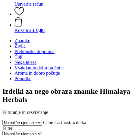
Ustvarite račun
Košarica
€ 0,00
Znamke
Živila
Prehranska dopolnila
Čaji
Nega telesa
Vsakdan in dobro počutje
Aroma in dobro počutje
Ponudbe
Izdelki za nego obraza znamke Himalaya
Herbals
Filtriranje in razvrščanje
Cene
Lastnosti izdelka
Filter