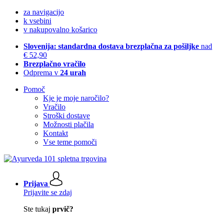
za navigacijo
k vsebini
v nakupovalno košarico
Slovenija: standardna dostava brezplačna za pošiljke
nad
€ 52,90
Brezplačno vračilo
Odprema v
24 urah
Pomoč
Kje je moje naročilo?
Vračilo
Stroški dostave
Možnosti plačila
Kontakt
Vse teme pomoči
Prijava
Prijavite se zdaj
Ste tukaj
prvič?