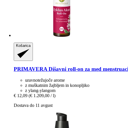
Košarica
PRIMAVERA
Dišavni roll-​on za med menstruaci
uravnotežujoče arome
z muškatnim žajbljem in konopljiko
z ylang-ylangom
€ 12,09
(€ 1.209,00 / l)
Dostava do 11 avgust