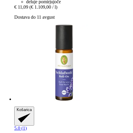
deluje pomirjujoče
€ 11,09
(€ 1.109,00 / l)
Dostava do 11 avgust
Košarica
5.0 (1)