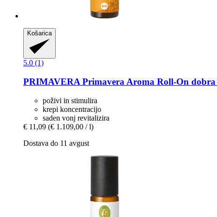
Košarica
5.0 (1)
PRIMAVERA
Primavera Aroma Roll-​On dobra 
poživi in stimulira
krepi koncentracijo
saden vonj revitalizira
€ 11,09
(€ 1.109,00 / l)
Dostava do 11 avgust