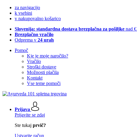
za navigacijo
k vsebini
v nakupovalno košarico
Slovenija: standardna dostava brezplačna za pošiljke
nad €
Brezplačno vračilo
Odprema v
24 urah
Pomoč
Kje je moje naročilo?
Vračilo
Stroški dostave
Možnosti plačila
Kontakt
Vse teme pomoči
Prijava
Prijavite se zdaj
Ste tukaj
prvič?
Ustvarite račun