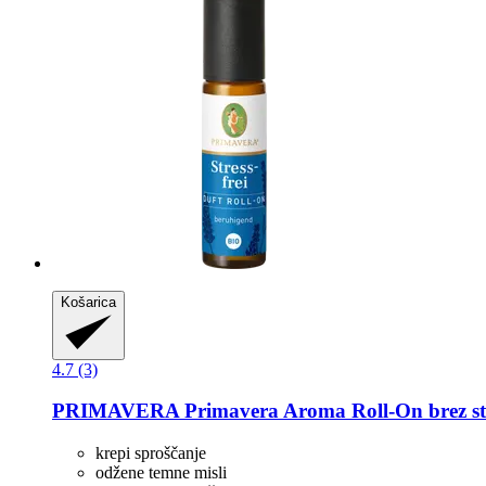
Košarica
4.7 (3)
PRIMAVERA
Primavera Aroma Roll-​On brez st
krepi sproščanje
odžene temne misli