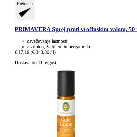
Košarica
PRIMAVERA
Sprej proti vročinskim valom, 50
osveževanje lastnosti
z vrtnico, žajbljem in bergamotko
€ 17,19
(€ 343,80 / l)
Dostava do 11 avgust