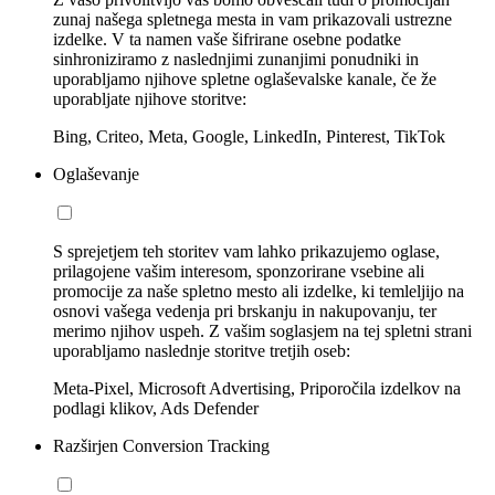
zunaj našega spletnega mesta in vam prikazovali ustrezne
izdelke. V ta namen vaše šifrirane osebne podatke
sinhroniziramo z naslednjimi zunanjimi ponudniki in
uporabljamo njihove spletne oglaševalske kanale, če že
uporabljate njihove storitve:
Bing, Criteo, Meta, Google, LinkedIn, Pinterest, TikTok
Oglaševanje
S sprejetjem teh storitev vam lahko prikazujemo oglase,
prilagojene vašim interesom, sponzorirane vsebine ali
promocije za naše spletno mesto ali izdelke, ki temleljijo na
osnovi vašega vedenja pri brskanju in nakupovanju, ter
merimo njihov uspeh. Z vašim soglasjem na tej spletni strani
uporabljamo naslednje storitve tretjih oseb:
Meta-Pixel, Microsoft Advertising, Priporočila izdelkov na
podlagi klikov, Ads Defender
Razširjen Conversion Tracking