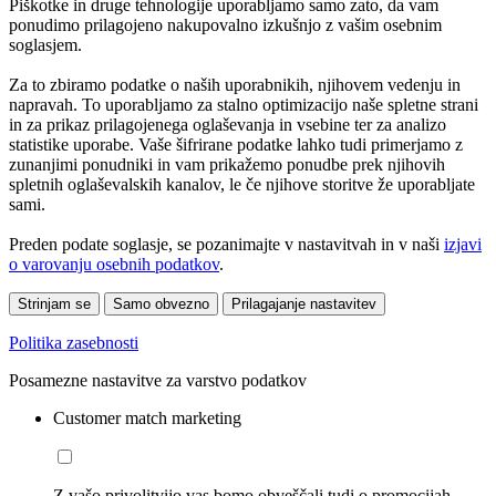
Piškotke in druge tehnologije uporabljamo samo zato, da vam
ponudimo prilagojeno nakupovalno izkušnjo z vašim osebnim
soglasjem.
Za to zbiramo podatke o naših uporabnikih, njihovem vedenju in
napravah. To uporabljamo za stalno optimizacijo naše spletne strani
in za prikaz prilagojenega oglaševanja in vsebine ter za analizo
statistike uporabe. Vaše šifrirane podatke lahko tudi primerjamo z
zunanjimi ponudniki in vam prikažemo ponudbe prek njihovih
spletnih oglaševalskih kanalov, le če njihove storitve že uporabljate
sami.
Preden podate soglasje, se pozanimajte v nastavitvah in v naši
izjavi
o varovanju osebnih podatkov
.
Strinjam se
Samo obvezno
Prilagajanje nastavitev
Politika zasebnosti
Posamezne nastavitve za varstvo podatkov
Customer match marketing
Z vašo privolitvijo vas bomo obveščali tudi o promocijah