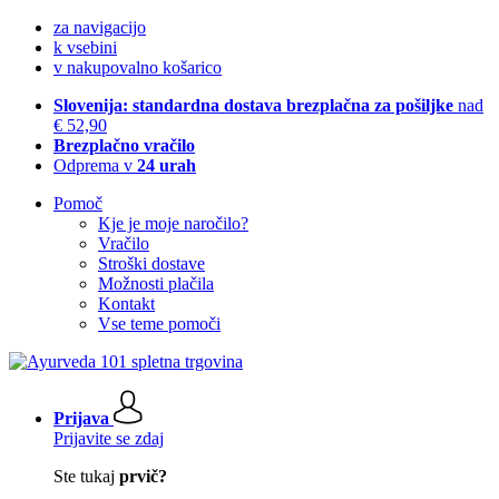
za navigacijo
k vsebini
v nakupovalno košarico
Slovenija: standardna dostava brezplačna za pošiljke
nad
€ 52,90
Brezplačno vračilo
Odprema v
24 urah
Pomoč
Kje je moje naročilo?
Vračilo
Stroški dostave
Možnosti plačila
Kontakt
Vse teme pomoči
Prijava
Prijavite se zdaj
Ste tukaj
prvič?