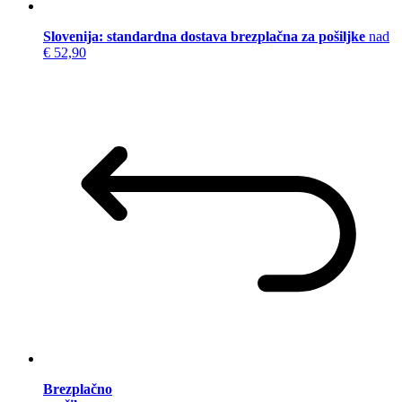
Slovenija: standardna dostava brezplačna za pošiljke
nad
€ 52,90
Brezplačno