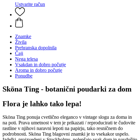
Ustvarite račun
Znamke
Živila
Prehranska dopolnila
Čaji
Nega telesa
Vsakdan in dobro počutje
Aroma in dobro počutje
Ponudbe
Sköna Ting - botanični poudarki za dom
Flora je lahko tako lepa!
Sköna Ting ponuja cvetlično eleganco v vintage slogu za doma in
na poti. Prava umetnost v tem je prikazati / reproducirati te čudovite
rastline v njihovi naravni lepoti na papirju, tako resničnem do
podrobnosti. Sköna Ting blagovni znamki je to vsekakor uspelo.
Izdelki, proizvedeni v Stockholmu, polepšajo vsak dom in navdušijo