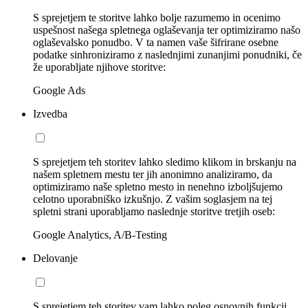
S sprejetjem te storitve lahko bolje razumemo in ocenimo
uspešnost našega spletnega oglaševanja ter optimiziramo našo
oglaševalsko ponudbo. V ta namen vaše šifrirane osebne
podatke sinhroniziramo z naslednjimi zunanjimi ponudniki, če
že uporabljate njihove storitve:
Google Ads
Izvedba
S sprejetjem teh storitev lahko sledimo klikom in brskanju na
našem spletnem mestu ter jih anonimno analiziramo, da
optimiziramo naše spletno mesto in nenehno izboljšujemo
celotno uporabniško izkušnjo. Z vašim soglasjem na tej
spletni strani uporabljamo naslednje storitve tretjih oseb:
Google Analytics, A/B-Testing
Delovanje
S sprejetjem teh storitev vam lahko poleg osnovnih funkcij