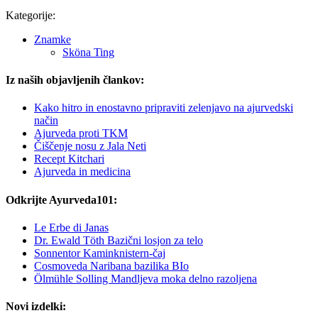
Kategorije:
Znamke
Sköna Ting
Iz naših objavljenih člankov:
Kako hitro in enostavno pripraviti zelenjavo na ajurvedski
način
Ajurveda proti TKM
Čiščenje nosu z Jala Neti
Recept Kitchari
Ajurveda in medicina
Odkrijte Ayurveda101:
Le Erbe di Janas
Dr. Ewald Töth Bazični losjon za telo
Sonnentor Kaminknistern-čaj
Cosmoveda Naribana bazilika BIo
Ölmühle Solling Mandljeva moka delno razoljena
Novi izdelki: