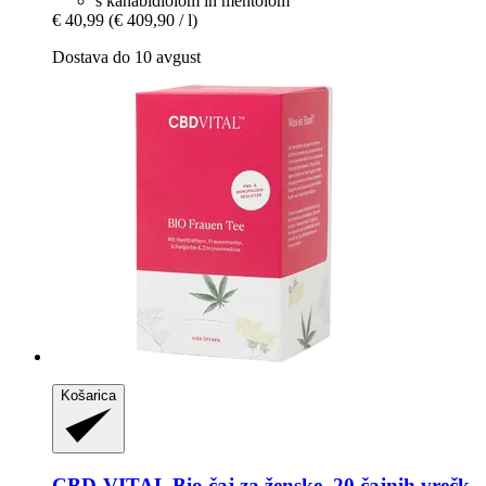
s kanabidiolom in mentolom
€ 40,99
(€ 409,90 / l)
Dostava do 10 avgust
Košarica
CBD-VITAL
Bio čaj za ženske, 20 čajnih vrečk