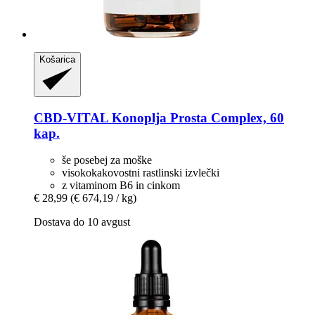
Košarica
CBD-VITAL
Konoplja Prosta Complex, 60
kap.
še posebej za moške
visokokakovostni rastlinski izvlečki
z vitaminom B6 in cinkom
€ 28,99
(€ 674,19 / kg)
Dostava do 10 avgust