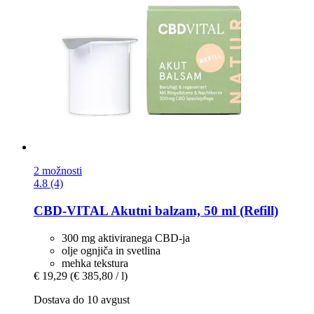
2 možnosti
4.8 (4)
CBD-VITAL
Akutni balzam, 50 ml (Refill)
300 mg aktiviranega CBD-ja
olje ognjiča in svetlina
mehka tekstura
€ 19,29
(€ 385,80 / l)
Dostava do 10 avgust