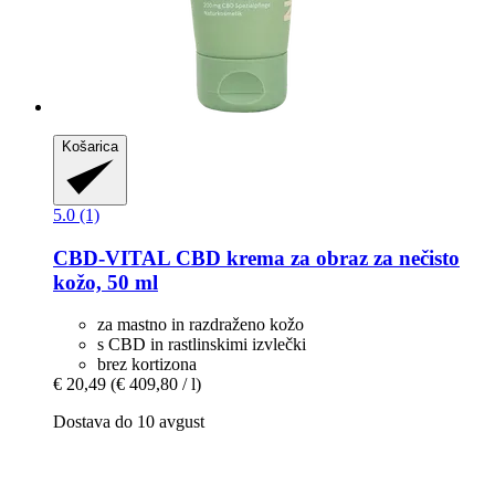
Košarica
5.0 (1)
CBD-VITAL
CBD krema za obraz za nečisto
kožo, 50 ml
za mastno in razdraženo kožo
s CBD in rastlinskimi izvlečki
brez kortizona
€ 20,49
(€ 409,80 / l)
Dostava do 10 avgust