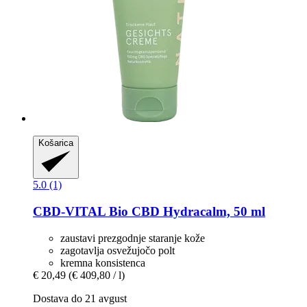
Košarica
5.0 (1)
CBD-VITAL
Bio CBD Hydracalm, 50 ml
zaustavi prezgodnje staranje kože
zagotavlja osvežujočo polt
kremna konsistenca
€ 20,49
(€ 409,80 / l)
Dostava do 21 avgust