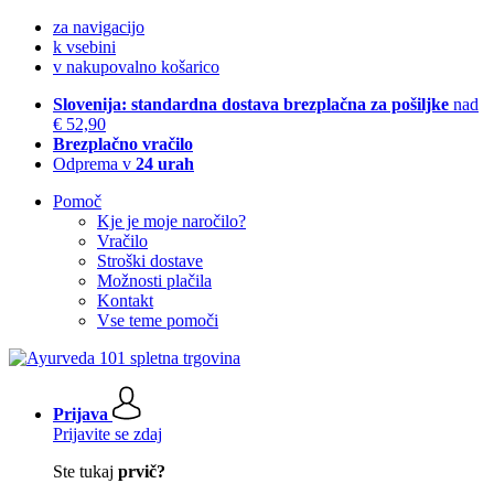
za navigacijo
k vsebini
v nakupovalno košarico
Slovenija: standardna dostava brezplačna za pošiljke
nad
€ 52,90
Brezplačno vračilo
Odprema v
24 urah
Pomoč
Kje je moje naročilo?
Vračilo
Stroški dostave
Možnosti plačila
Kontakt
Vse teme pomoči
Prijava
Prijavite se zdaj
Ste tukaj
prvič?