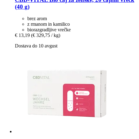
(40 g)
brez arom
z rmanom in kamilico
biorazgradljive vrečke
€ 13,19
(€ 329,75 / kg)
Dostava do 10 avgust