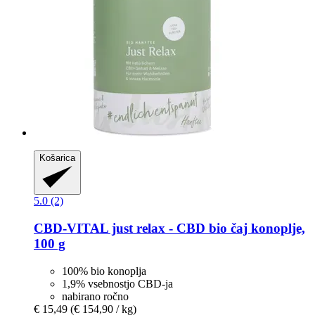
Košarica
5.0 (2)
CBD-VITAL
just relax -​ CBD bio čaj konoplje,
100 g
100% bio konoplja
1,9% vsebnostjo CBD-ja
nabirano ročno
€ 15,49
(€ 154,90 / kg)