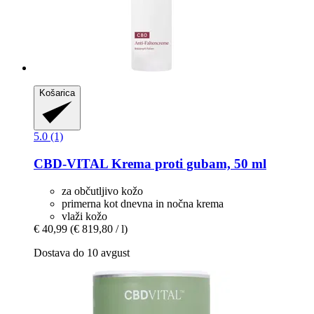
Košarica
5.0 (1)
CBD-VITAL
Krema proti gubam, 50 ml
za občutljivo kožo
primerna kot dnevna in nočna krema
vlaži kožo
€ 40,99
(€ 819,80 / l)
Dostava do 10 avgust