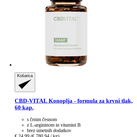
Košarica
CBD-VITAL
Konoplja -​ formula za krvni tlak,
60 kap.
s črnim česnom
z L-argininom in vitamini B
brez umetnih dodatkov
€ 24,99
(€ 780,94 / kg)