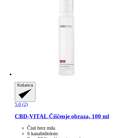
Košarica
5.0 (2)
CBD-VITAL
Čiščenje obraza, 100 ml
Čisti brez mila
S kanabidiolom