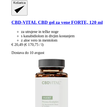
Košarica
CBD-VITAL
CBD gel za vene FORTE, 120 ml
za utrujene in težke noge
s kanabidiolom in divjim kostanjem
z aloe vero in mentolom
€ 20,49
(€ 170,75 / l)
Dostava do 10 avgust