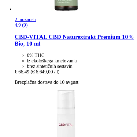
2 možnosti
4.9 (9)
CBD-VITAL
CBD Naturextrakt Premium 10%
Bio, 10 ml
0% THC
iz ekološkega kmetovanja
brez sintetičnih sestavin
€ 66,49
(€ 6.649,00 / l)
Brezplačna dostava do 10 avgust