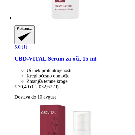
Košarica
5.0 (1)
CBD-VITAL
Serum za oči, 15 ml
Učinek proti utrujenosti
Krepi očesno območje
Zmanjša temne kroge
€ 30,49
(€ 2.032,67 / l)
Dostava do 10 avgust