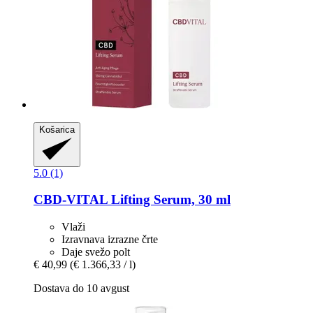
Košarica
5.0 (1)
CBD-VITAL
Lifting Serum, 30 ml
Vlaži
Izravnava izrazne črte
Daje svežo polt
€ 40,99
(€ 1.366,33 / l)
Dostava do 10 avgust