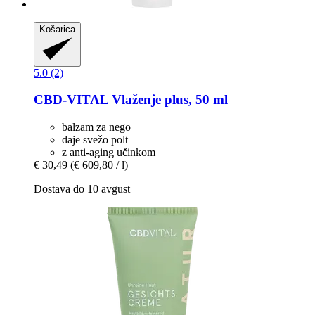
Košarica
5.0 (2)
CBD-VITAL
Vlaženje plus, 50 ml
balzam za nego
daje svežo polt
z anti-aging učinkom
€ 30,49
(€ 609,80 / l)
Dostava do 10 avgust