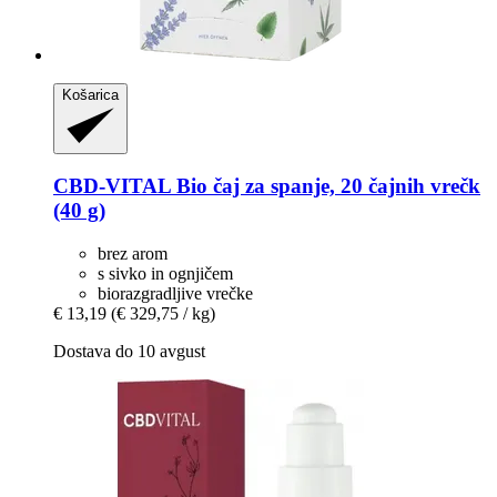
Košarica
CBD-VITAL
Bio čaj za spanje, 20 čajnih vrečk
(40 g)
brez arom
s sivko in ognjičem
biorazgradljive vrečke
€ 13,19
(€ 329,75 / kg)
Dostava do 10 avgust