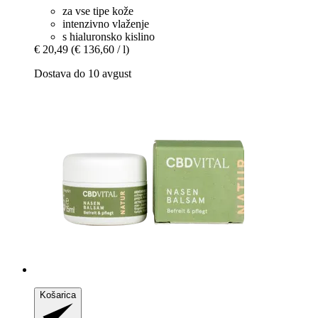
za vse tipe kože
intenzivno vlaženje
s hialuronsko kislino
€ 20,49
(€ 136,60 / l)
Dostava do 10 avgust
Košarica