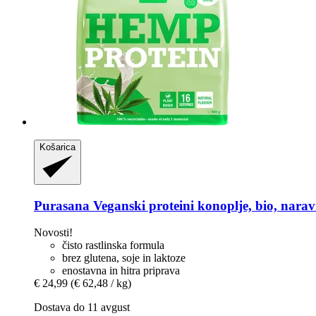
Košarica
Purasana
Veganski proteini konoplje, bio, narav
Novosti!
čisto rastlinska formula
brez glutena, soje in laktoze
enostavna in hitra priprava
€ 24,99
(€ 62,48 / kg)
Dostava do 11 avgust