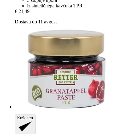
3 stopnje upora
iz sintetičnega kavčuka TPR
€ 21,49
Dostava do 11 avgust
Košarica