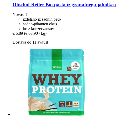
Obsthof Retter
Bio pasta iz granatnega jabolka p
Novosti!
izdelano iz sadnih pečk
sadno-pikanten okus
brez konzervansov
€ 6,89
(€ 68,90 / kg)
Dostava do 11 avgust