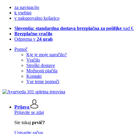
za navigacijo
k vsebini
v nakupovalno košarico
Slovenija: standardna dostava brezplačna za pošiljke
nad €
Brezplačno vračilo
Odprema v
24 urah
Pomoč
Kje je moje naročilo?
Vračilo
Stroški dostave
Možnosti plačila
Kontakt
Vse teme pomoči
Prijava
Prijavite se zdaj
Ste tukaj
prvič?
Ustvarite račun