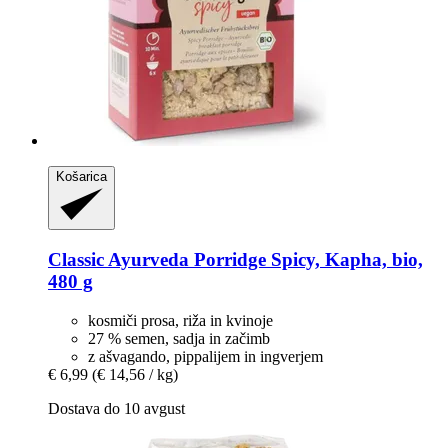
Košarica
Classic Ayurveda
Porridge Spicy, Kapha, bio,
480 g
kosmiči prosa, riža in kvinoje
27 % semen, sadja in začimb
z ašvagando, pippalijem in ingverjem
€ 6,99
(€ 14,56 / kg)
Dostava do 10 avgust