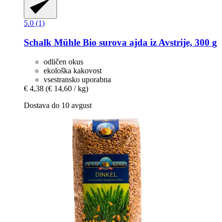
5.0 (1)
Schalk Mühle
Bio surova ajda iz Avstrije, 300 g
odličen okus
ekološka kakovost
vsestransko uporabna
€ 4,38
(€ 14,60 / kg)
Dostava do 10 avgust