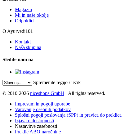
Magazin
Mi in naše okolje
Odpoklici
O Ayurvedi101
Kontakt
Naša skupina
Sledite nam na
Spremenite regijo / jezik
© 2010-2026
niceshops GmbH
- All rights reserved.
Impresum in pogoji uporabe
Varovanje osebnih podatkov
Splošni pogoji poslovanja (SPP) in pravica do preklica
Izjava o dostopnosti
Nastavitve zasebnosti
Preklic ABO naročnine