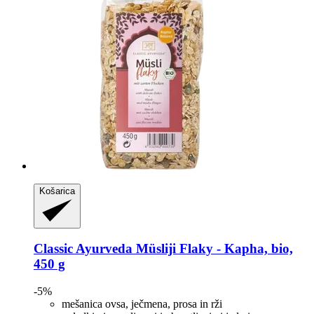
Košarica
Classic Ayurveda
Müsliji Flaky -​ Kapha, bio,
450 g
-5%
mešanica ovsa, ječmena, prosa in rži