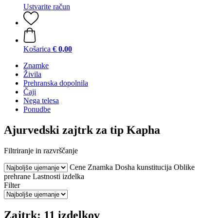
Ustvarite račun
Košarica
€ 0,00
Znamke
Živila
Prehranska dopolnila
Čaji
Nega telesa
Ponudbe
Ajurvedski zajtrk za tip Kapha
Filtriranje in razvrščanje
Cene
Znamka
Dosha kunstitucija
Oblike
prehrane
Lastnosti izdelka
Filter
Zajtrk: 11 izdelkov