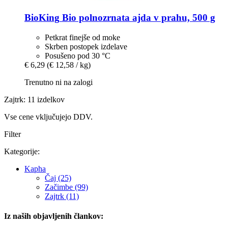
BioKing
Bio polnozrnata ajda v prahu, 500 g
Petkrat finejše od moke
Skrben postopek izdelave
Posušeno pod 30 °C
€ 6,29
(€ 12,58 / kg)
Trenutno ni na zalogi
Zajtrk: 11 izdelkov
Vse cene vključujejo DDV.
Filter
Kategorije:
Kapha
Čaj (25)
Začimbe (99)
Zajtrk (11)
Iz naših objavljenih člankov: