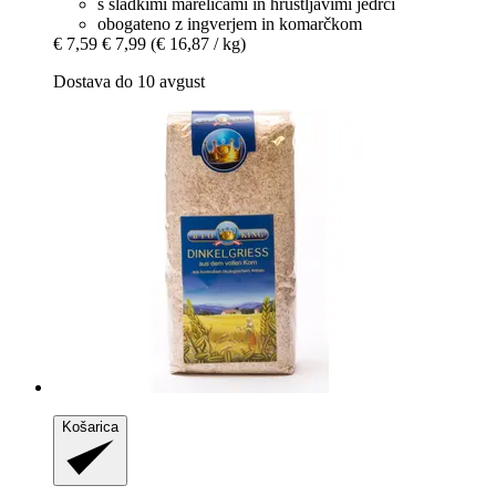
s sladkimi marelicami in hrustljavimi jedrci
obogateno z ingverjem in komarčkom
€ 7,59
€ 7,99
(€ 16,87 / kg)
Dostava do 10 avgust
Košarica