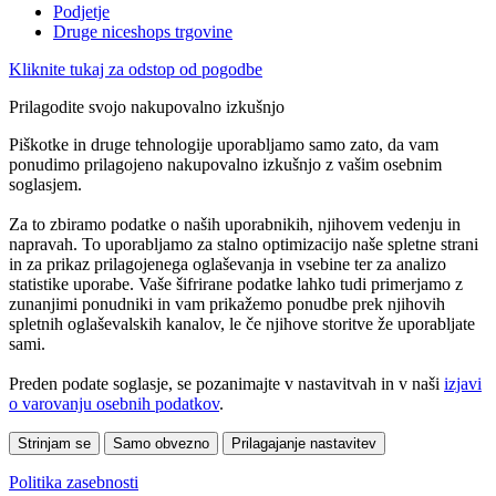
Podjetje
Druge niceshops trgovine
Kliknite tukaj za odstop od pogodbe
Prilagodite svojo nakupovalno izkušnjo
Piškotke in druge tehnologije uporabljamo samo zato, da vam
ponudimo prilagojeno nakupovalno izkušnjo z vašim osebnim
soglasjem.
Za to zbiramo podatke o naših uporabnikih, njihovem vedenju in
napravah. To uporabljamo za stalno optimizacijo naše spletne strani
in za prikaz prilagojenega oglaševanja in vsebine ter za analizo
statistike uporabe. Vaše šifrirane podatke lahko tudi primerjamo z
zunanjimi ponudniki in vam prikažemo ponudbe prek njihovih
spletnih oglaševalskih kanalov, le če njihove storitve že uporabljate
sami.
Preden podate soglasje, se pozanimajte v nastavitvah in v naši
izjavi
o varovanju osebnih podatkov
.
Strinjam se
Samo obvezno
Prilagajanje nastavitev
Politika zasebnosti