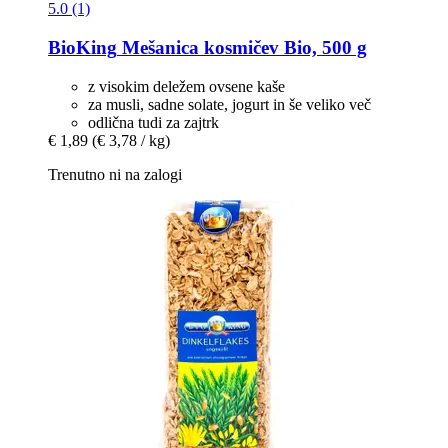
5.0 (1)
BioKing
Mešanica kosmičev Bio, 500 g
z visokim deležem ovsene kaše
za musli, sadne solate, jogurt in še veliko več
odlična tudi za zajtrk
€ 1,89
(€ 3,78 / kg)
Trenutno ni na zalogi