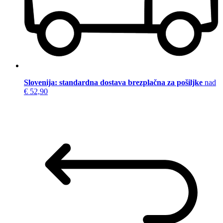
Slovenija: standardna dostava brezplačna za pošiljke
nad
€ 52,90