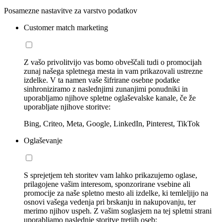
Posamezne nastavitve za varstvo podatkov
Customer match marketing
Z vašo privolitvijo vas bomo obveščali tudi o promocijah
zunaj našega spletnega mesta in vam prikazovali ustrezne
izdelke. V ta namen vaše šifrirane osebne podatke
sinhroniziramo z naslednjimi zunanjimi ponudniki in
uporabljamo njihove spletne oglaševalske kanale, če že
uporabljate njihove storitve:
Bing, Criteo, Meta, Google, LinkedIn, Pinterest, TikTok
Oglaševanje
S sprejetjem teh storitev vam lahko prikazujemo oglase,
prilagojene vašim interesom, sponzorirane vsebine ali
promocije za naše spletno mesto ali izdelke, ki temleljijo na
osnovi vašega vedenja pri brskanju in nakupovanju, ter
merimo njihov uspeh. Z vašim soglasjem na tej spletni strani
uporabljamo naslednje storitve tretjih oseb: