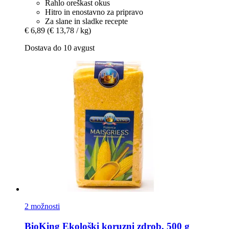
Rahlo oreškast okus
Hitro in enostavno za pripravo
Za slane in sladke recepte
€ 6,89
(€ 13,78 / kg)
Dostava do 10 avgust
2 možnosti
BioKing
Ekološki koruzni zdrob, 500 g