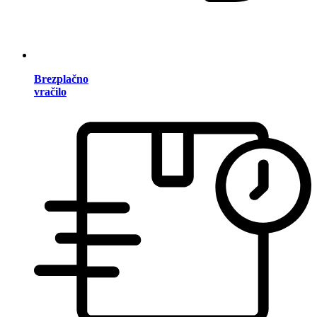
Brezplačno
vračilo