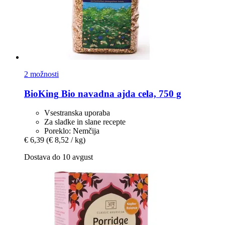
2 možnosti
BioKing
Bio navadna ajda cela, 750 g
Vsestranska uporaba
Za sladke in slane recepte
Poreklo: Nemčija
€ 6,39
(€ 8,52 / kg)
Dostava do 10 avgust