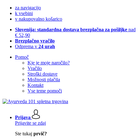
za navigacijo
k vsebini
v nakupovalno košarico
Slovenija: standardna dostava brezplačna za pošiljke
nad
€ 52,90
Brezplačno vračilo
Odprema v
24 urah
Pomoč
Kje je moje naročilo?
Vračilo
Stroški dostave
Možnosti plačila
Kontakt
Vse teme pomoči
Prijava
Prijavite se zdaj
Ste tukaj
prvič?