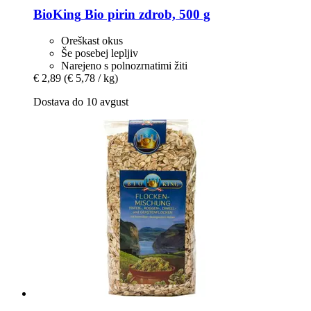
BioKing
Bio pirin zdrob, 500 g
Oreškast okus
Še posebej lepljiv
Narejeno s polnozrnatimi žiti
€ 2,89
(€ 5,78 / kg)
Dostava do 10 avgust