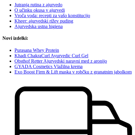
Jutranja rutina z ajurvedo
O učinku okusa v ajurvedi
Vroča voda: recepti za vašo konstitucijo
Kheer: ajurvedski rižev puding
Ajurvedska ustna higiena
Novi izdelki:
Purasana Whey Protein
Khadi ChakraCurl Ayurvedic Curl Gel
Obsthof Retter Ajurvedski naravni med z aronijo
GYADA Cosmetics Vlažilna krema
Exo Boost Firm & Lift maska v robčku z granatnim jabolkom