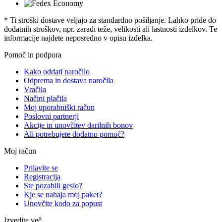
* Ti stroški dostave veljajo za standardno pošiljanje. Lahko pride do
dodatnih stroškov, npr. zaradi teže, velikosti ali lastnosti izdelkov. Te
informacije najdete neposredno v opisu izdelka.
Pomoč in podpora
Kako oddati naročilo
Odprema in dostava naročila
Vračila
Načini plačila
Moj uporabniški račun
Poslovni partnerji
Akcije in unovčitev darilnih bonov
Ali potrebujete dodatno pomoč?
Moj račun
Prijavite se
Registracija
Ste pozabili geslo?
Kje se nahaja moj paket?
Unovčite kodo za popust
Izvedite več