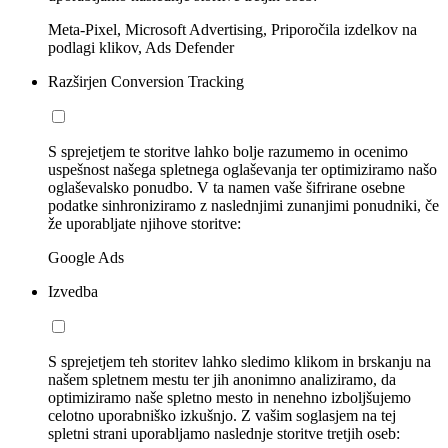
Meta-Pixel, Microsoft Advertising, Priporočila izdelkov na
podlagi klikov, Ads Defender
Razširjen Conversion Tracking
S sprejetjem te storitve lahko bolje razumemo in ocenimo
uspešnost našega spletnega oglaševanja ter optimiziramo našo
oglaševalsko ponudbo. V ta namen vaše šifrirane osebne
podatke sinhroniziramo z naslednjimi zunanjimi ponudniki, če
že uporabljate njihove storitve:
Google Ads
Izvedba
S sprejetjem teh storitev lahko sledimo klikom in brskanju na
našem spletnem mestu ter jih anonimno analiziramo, da
optimiziramo naše spletno mesto in nenehno izboljšujemo
celotno uporabniško izkušnjo. Z vašim soglasjem na tej
spletni strani uporabljamo naslednje storitve tretjih oseb: